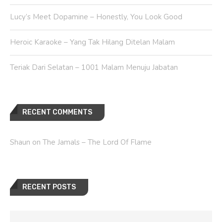
Lucy’s Meet Dopamine – Honestly, You Look Good
Heroic Karaoke – Yang Tak Hilang Ditelan Malam
Teriak Dari Selatan – 1001 Malam Menuju Jabatan
RECENT COMMENTS
Shaun
on
The Jamals – The Lord Of Flame
RECENT POSTS