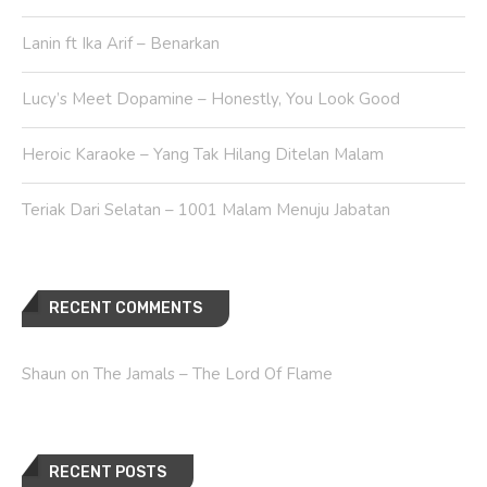
Lanin ft Ika Arif – Benarkan
Lucy’s Meet Dopamine – Honestly, You Look Good
Heroic Karaoke – Yang Tak Hilang Ditelan Malam
Teriak Dari Selatan – 1001 Malam Menuju Jabatan
RECENT COMMENTS
Shaun
on
The Jamals – The Lord Of Flame
RECENT POSTS