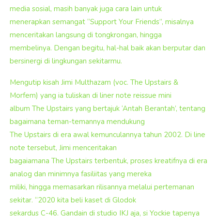
media sosial, masih banyak juga cara lain untuk
menerapkan semangat “Support Your Friends”, misalnya
menceritakan langsung di tongkrongan, hingga
membelinya. Dengan begitu, hal-hal baik akan berputar dan
bersinergi di lingkungan sekitarmu.
Mengutip kisah Jimi Multhazam (voc. The Upstairs &
Morfem) yang ia tuliskan di liner note reissue mini
album The Upstairs yang bertajuk ‘Antah Berantah’, tentang
bagaimana teman-temannya mendukung
The Upstairs di era awal kemunculannya tahun 2002. Di line
note tersebut, Jimi menceritakan
bagaiamana The Upstairs terbentuk, proses kreatifnya di era
analog dan minimnya fasiliitas yang mereka
miliki, hingga memasarkan rilisannya melalui pertemanan
sekitar. “2020 kita beli kaset di Glodok
sekardus C-46. Gandain di studio IKJ aja, si Yockie tapenya