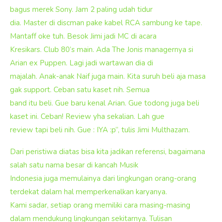
bagus merek Sony. Jam 2 paling udah tidur
dia. Master di discman pake kabel RCA sambung ke tape.
Mantaff oke tuh. Besok Jimi jadi MC di acara
Kresikars. Club 80’s main. Ada The Jonis managernya si
Arian ex Puppen. Lagi jadi wartawan dia di
majalah. Anak-anak Naif juga main. Kita suruh beli aja masa
gak support. Ceban satu kaset nih. Semua
band itu beli. Gue baru kenal Arian. Gue todong juga beli
kaset ini. Ceban! Review yha sekalian. Lah gue
review tapi beli nih. Gue : IYA :p”, tulis Jimi Multhazam.
Dari peristiwa diatas bisa kita jadikan referensi, bagaimana
salah satu nama besar di kancah Musik
Indonesia juga memulainya dari lingkungan orang-orang
terdekat dalam hal memperkenalkan karyanya.
Kami sadar, setiap orang memiliki cara masing-masing
dalam mendukung lingkungan sekitarnya. Tulisan