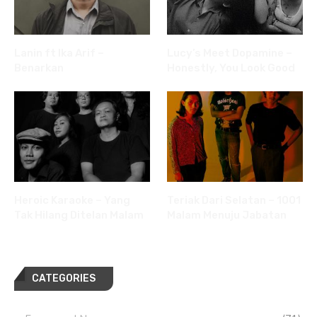
Lanin ft Ika Arif –
Lucy’s Meet Dopamine –
Benarkan
Honestly, You Look Good
Heroic Karaoke – Yang
Teriak Dari Selatan – 1001
Tak Hilang Ditelan Malam
Malam Menuju Jabatan
CATEGORIES