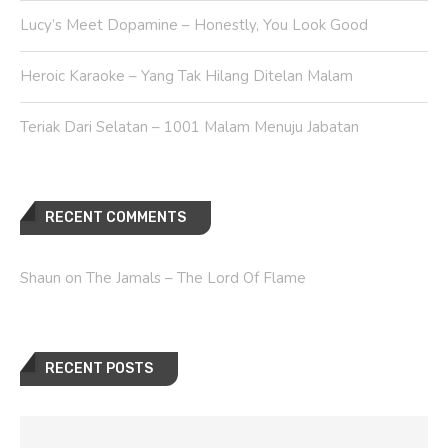
Lucy’s Meet Dopamine – Honestly, You Look Good
Heroic Karaoke – Yang Tak Hilang Ditelan Malam
Teriak Dari Selatan – 1001 Malam Menuju Jabatan
RECENT COMMENTS
Shaun
on
The Jamals – The Lord Of Flame
RECENT POSTS