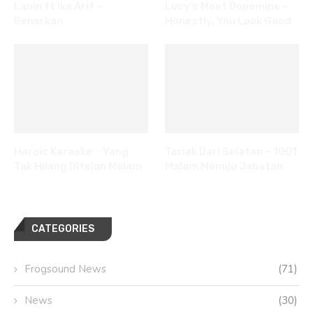
Lanin ft Ika Arif –
Lucy’s Meet Dopamine –
Benarkan
Honestly, You Look Good
Heroic Karaoke – Yang
Teriak Dari Selatan – 1001
Tak Hilang Ditelan Malam
Malam Menuju Jabatan
CATEGORIES
Frogsound News
(71)
News
(30)